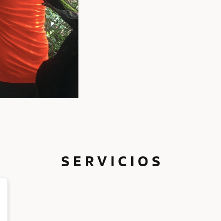
S E R V I C I O S